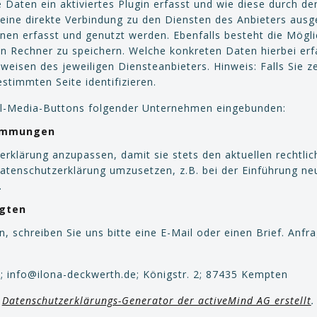
e Daten ein aktiviertes Plugin erfasst und wie diese durch d
ne direkte Verbindung zu den Diensten des Anbieters ausge
n erfasst und genutzt werden. Ebenfalls besteht die Möglic
 Rechner zu speichern. Welche konkreten Daten hierbei erf
eisen des jeweiligen Diensteanbieters. Hinweis: Falls Sie z
stimmten Seite identifizieren.
ial-Media-Buttons folgender Unternehmen eingebunden:
timmungen
erklärung anzupassen, damit sie stets den aktuellen rechtl
atenschutzerklärung umzusetzen, z.B. bei der Einführung neu
.
agten
 schreiben Sie uns bitte eine E-Mail oder einen Brief. Anf
info@ilona-deckwerth.de; Königstr. 2;
87435 Kempten
m
Datenschutzerklärungs-Generator der activeMind AG erstellt
.