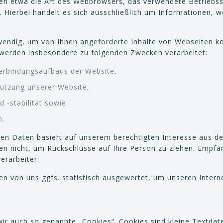
lten etwa die Art des Webbrowsers, das verwendete Betrie
. Hierbei handelt es sich ausschließlich um Informationen, w
endig, um von Ihnen angeforderte Inhalte von Webseiten kor
 werden insbesondere zu folgenden Zwecken verarbeitet:
Verbindungsaufbaus der Website,
Nutzung unserer Website,
 -stabilität sowie
n.
en Daten basiert auf unserem berechtigten Interesse aus 
n nicht, um Rückschlüsse auf Ihre Person zu ziehen. Empfän
erarbeiter.
 von uns ggfs. statistisch ausgewertet, um unseren Interne
ir auch so genannte „Cookies“. Cookies sind kleine Textdat