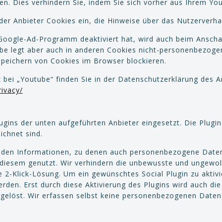
en. Dies verhindern Sie, indem Sie sich vorher aus Ihrem Y
 der Anbieter Cookies ein, die Hinweise über das Nutzerverh
Google-Ad-Programm deaktiviert hat, wird auch beim Ansch
be legt aber auch in anderen Cookies nicht-personenbezog
Speichern von Cookies im Browser blockieren.
ei „Youtube“ finden Sie in der Datenschutzerklärung des An
rivacy/
gins der unten aufgeführten Anbieter eingesetzt. Die Plugi
chnet sind.
nden Informationen, zu denen auch personenbezogene Date
 diesem genutzt. Wir verhindern die unbewusste und ungewo
 2-Klick-Lösung. Um ein gewünschtes Social Plugin zu aktivi
erden. Erst durch diese Aktivierung des Plugins wird auch d
elöst. Wir erfassen selbst keine personenbezogenen Daten m