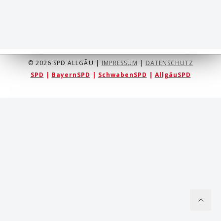
© 2026 SPD ALLGÃU |
IMPRESSUM
|
DATENSCHUTZ
SPD
|
BayernSPD
|
SchwabenSPD
|
AllgäuSPD